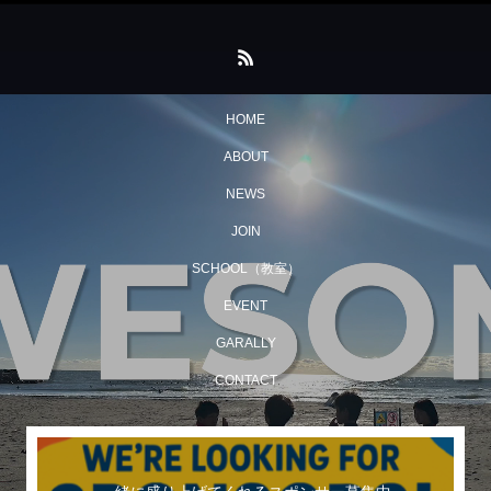
HOME
ABOUT
NEWS
JOIN
SCHOOL（教室）
EVENT
GARALLY
CONTACT