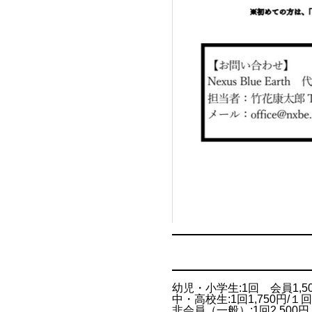
幼児・小学生:1回 会員1,5
中・高校生:1回1,750
非会員（一般）:1回2,500円