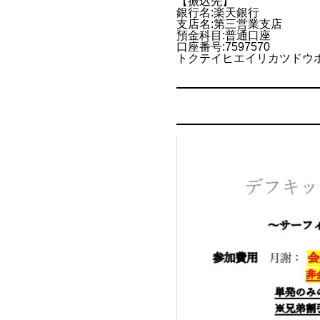
【振込先】
銀行名:楽天銀行
支店名:第三営業支店
預金科目:普通口座
口座番号:7597570
トクテイヒエイリカツドウ