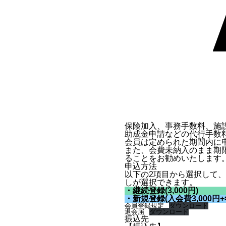
保険加入、事務手数料、施
助成金申請などの代行手数
会員は定められた期間内に
また、会費未納入のまま期
ることをお勧めいたします
申込方法
以下の2項目から選択して
しが選択できます。
・継続登録(3,000円)
・新規登録(入会費3,000円+年
会員登録規定
ダウンロード
退会届
ダウンロード
振込先